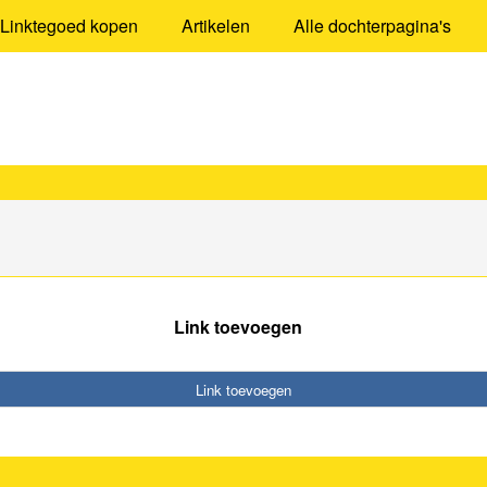
Linktegoed kopen
Artikelen
Alle dochterpagina's
Link toevoegen
Link toevoegen