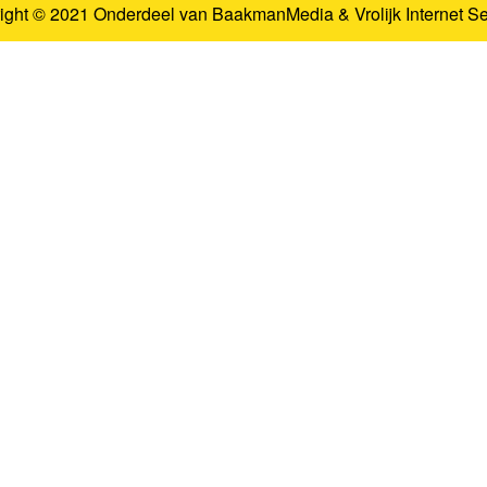
ight © 2021 Onderdeel van
BaakmanMedia
&
Vrolijk Internet S