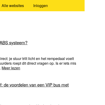
Alle websites
Inloggen
je ABS systeem?
rect: je stuur trilt licht en het rempedaal voelt
ders roept dit direct vragen op. Is er iets mis
..
Meer lezen
ef: de voordelen van een VIP bus met